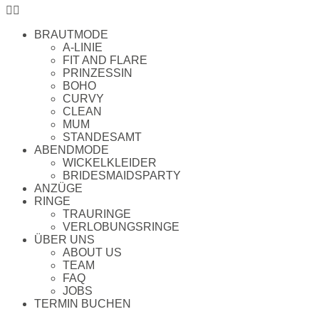
BRAUTMODE
A-LINIE
FIT AND FLARE
PRINZESSIN
BOHO
CURVY
CLEAN
MUM
STANDESAMT
ABENDMODE
WICKELKLEIDER
BRIDESMAIDSPARTY
ANZÜGE
RINGE
MIT LIEBE AUSGESUCHT
TRAURINGE
VERLOBUNGSRINGE
Unvergessliches
ÜBER UNS
ABOUT US
Brautkribbeln
,
TEAM
FAQ
ein Leben lang.
JOBS
TERMIN BUCHEN