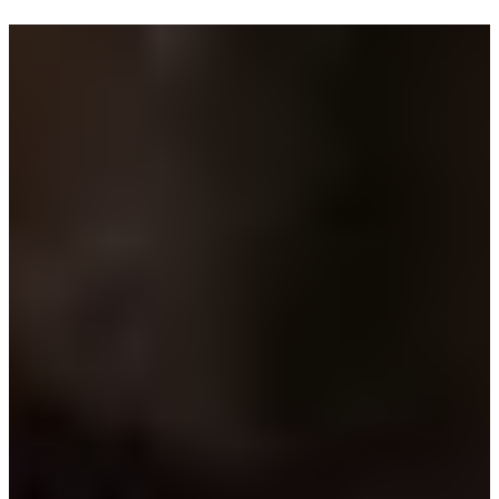
★
◇
♥
4.9 · 200+
EIGENES ATELIER
MIT HERZ
600+ Brautkleider · Im Herzen Frankens
BRAUTKLEIDER
→
ANZÜGE
TRAURINGE